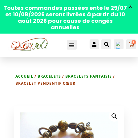
X
Toutes commandes passées ente le 29/07
et 10/08/2026 seront livrées à partir du 10
août 2026 pour cause de congés
annuelles
0
P

Compte

Recherche
ACCUEIL
/
BRACELETS
/
BRACELETS FANTAISIE
/
BRACELET PENDENTIF CŒUR
Wis
hlis
t -