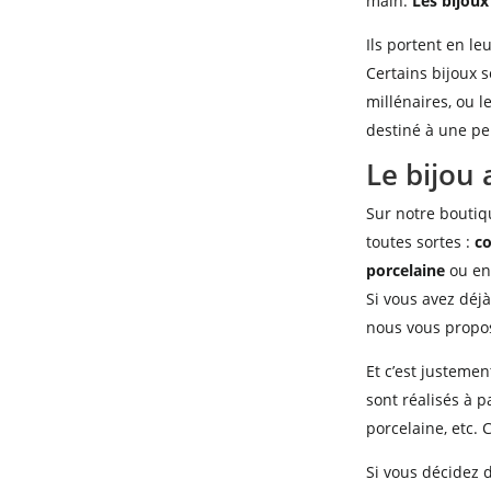
main.
Les bijoux
Ils portent en le
Certains bijoux 
millénaires, ou l
destiné à une pe
Le bijou 
Sur notre boutiq
toutes sortes :
co
porcelaine
ou enc
Si vous avez déj
nous vous propos
Et c’est justemen
sont réalisés à p
porcelaine, etc. 
Si vous décidez 