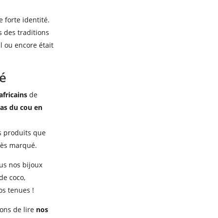
 forte identité.
 des traditions
l ou encore était
ué
africains
de
ras du cou en
ts produits que
très marqué.
ous nos bijoux
 de coco,
os tenues !
lons de lire
nos