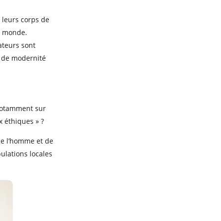
é leurs corps de
du monde.
éateurs sont
e de modernité
 notamment sur
x éthiques » ?
 de l’homme et de
pulations locales