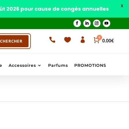
X
oût 2026 pour cause de congés annuelles
0



Panier
0.00
€
e
Accessoires
Parfums
PROMOTIONS